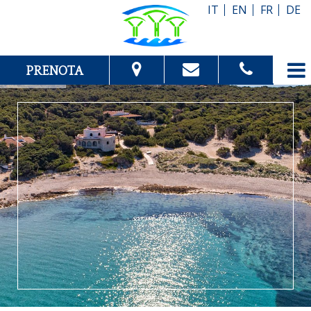
IT
EN
FR
DE
PRENOTA
Dal:
Al:
Adulti:
Bambini:
scopri di più
Verifica disponibilità
Richiedi preventivo