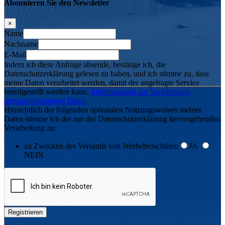
Abonnieren Sie den Newsletter
×
Name
Nachname
E-Mail
Indem ich diese Anfrage absende, bestätige ich, die
Datenschutzerklärung gelesen zu haben, und ich stimme zu, dass
meine Daten verarbeitet werden, damit der angefragte Service
bereitgestellt werden kann.
Informationen zur Verarbeitung
personenbezogener Daten
Hinsichtlich der folgenden optionalen Nutzungsweisen meiner
Daten stimme ich der aus der Datenschutzerklärung hervorgehenden
Verarbeitung zu:
zu Zwecken des Versands von Werbebroschüren
JA
NEIN