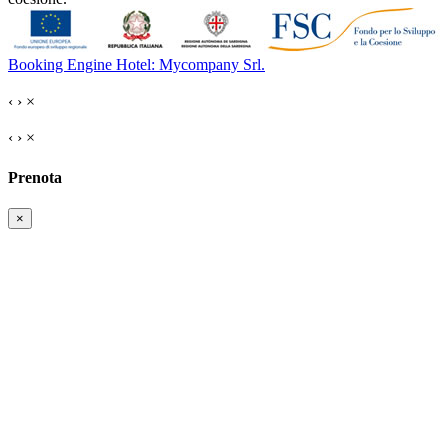
Booking Engine Hotel: Mycompany Srl.
‹
›
×
‹
›
×
Prenota
×