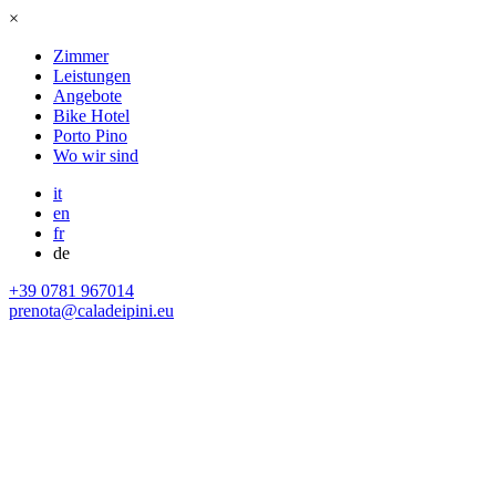
×
Zimmer
Leistungen
Angebote
Bike Hotel
Porto Pino
Wo wir sind
it
en
fr
de
+39 0781 967014
prenota@caladeipini.eu