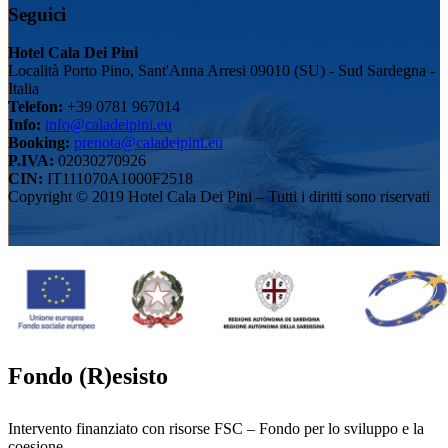
Seguici
Hotel Cala Dei Pini
Località Porto Pino, Sant'Anna Arresi 09010 (SU) - Sud Sardegna -
Italia
Telefon:
+39 0781 967014
Info:
info@caladeipini.eu
Booking:
prenota@caladeipini.eu
P.IVA:
02030270926
CIN:
IT111070A1000F2518
Copyright © 2019 Hotel Cala Dei Pini – Tutti i diritti sono riservati
Fondo (R)esisto
Intervento finanziato con risorse FSC – Fondo per lo sviluppo e la
coesione.